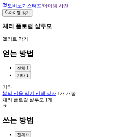
모비노기스터프
/
아이템 사전
아이템 찾기
체리 플로럴 샬루모
엘리트
악기
얻는 방법
전체
1
기타
1
기타
봄의 선율 악기 선택 상자
1
개
개봉
체리 플로럴 샬루모
1
개
쓰는 방법
전체
0