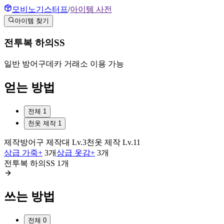
모비노기스터프
/
아이템 사전
아이템 찾기
전투복 하의SS
일반
방어구
데카 거래소 이용 가능
얻는 방법
전체
1
천옷 제작
1
제작
방어구 제작대
Lv.
3
천옷 제작
Lv.
11
상급 가죽+
3
개
상급 옷감+
3
개
전투복 하의SS
1
개
쓰는 방법
전체
0